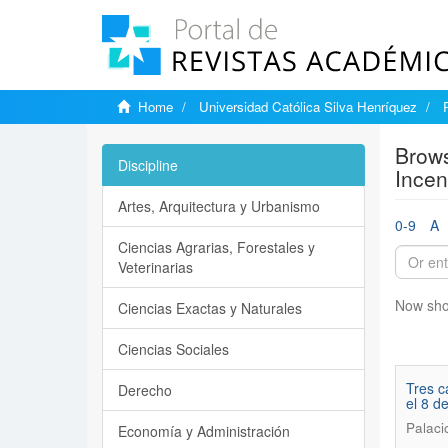
Home
Universidad Católica Silva Henríquez
Brows
Discipline
Incen
Artes, Arquitectura y Urbanismo
0-9
A
Ciencias Agrarias, Forestales y
Veterinarias
Now sho
Ciencias Exactas y Naturales
Ciencias Sociales
Tres c
Derecho
el 8 d
Palaci
Economía y Administración