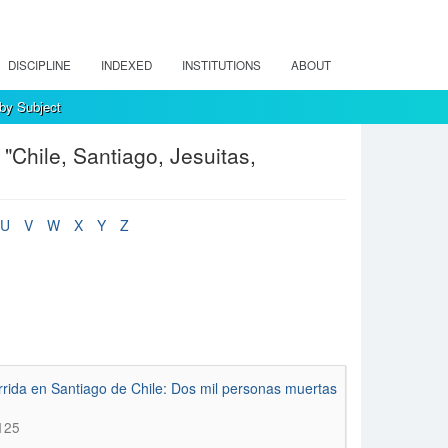
DISCIPLINE
INDEXED
INSTITUTIONS
ABOUT
 by Subject
"Chile, Santiago, Jesuitas,
U
V
W
X
Y
Z
rida en Santiago de Chile: Dos mil personas muertas
125