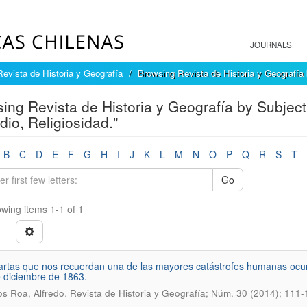
JOURNALS
Revista de Historia y Geografía
Browsing Revista de Historia y Geografía
ing Revista de Historia y Geografía by Subject 
dio, Religiosidad."
B
C
D
E
F
G
H
I
J
K
L
M
N
O
P
Q
R
S
T
Go
wing items 1-1 of 1
artas que nos recuerdan una de las mayores catástrofes humanas ocur
e diciembre de 1863.
.
os Roa, Alfredo
Revista de Historia y Geografía; Núm. 30 (2014); 111-