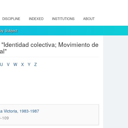
DISCIPLINE
INDEXED
INSTITUTIONS
ABOUT
 by Subject
 "Identidad colectiva; Movimiento de
al"
U
V
W
X
Y
Z
La Victoria, 1983-1987
3-109