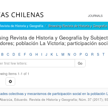
JOURNALS
Revista de Historia y Geografía
Browsing Revista de Historia y Geografía
ing Revista de Historia y Geografía by Subject
dores; población La Victoria; participación soci
B
C
D
E
F
G
H
I
J
K
L
M
N
O
P
Q
R
S
T
Go
wing items 1-1 of 1
dades colectivas y mecanismos de participación social en la población 
.
Abarzúa, Eduardo
Revista de Historia y Geografía; Núm. 37 (2017); 9