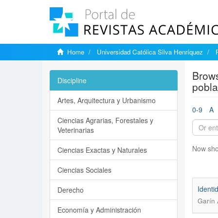
Home
Universidad Católica Silva Henríquez
Brows
Discipline
pobla
Artes, Arquitectura y Urbanismo
0-9
A
Ciencias Agrarias, Forestales y
Veterinarias
Now sho
Ciencias Exactas y Naturales
Ciencias Sociales
Identi
Derecho
Garín 
Economía y Administración