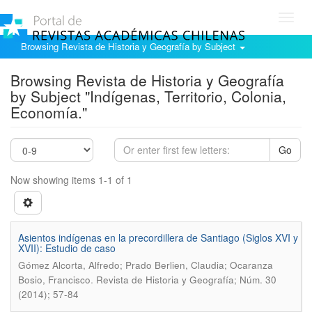
Toggl
navig
Browsing Revista de Historia y Geografía by Subject
Browsing Revista de Historia y Geografía
by Subject "Indígenas, Territorio, Colonia,
Economía."
Go
Now showing items 1-1 of 1
Asientos indígenas en la precordillera de Santiago (Siglos XVI y
XVII): Estudio de caso
Gómez Alcorta, Alfredo; Prado Berlien, Claudia; Ocaranza
.
Bosio, Francisco
Revista de Historia y Geografía; Núm. 30
(2014); 57-84