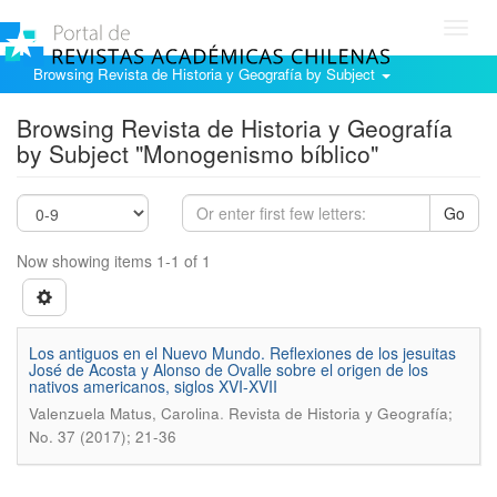
Toggl
navig
Browsing Revista de Historia y Geografía by Subject
Browsing Revista de Historia y Geografía
by Subject "Monogenismo bí­blico"
Go
Now showing items 1-1 of 1
Los antiguos en el Nuevo Mundo. Reflexiones de los jesuitas
José de Acosta y Alonso de Ovalle sobre el origen de los
nativos americanos, siglos XVI-XVII
.
Valenzuela Matus, Carolina
Revista de Historia y Geografí­a;
No. 37 (2017); 21-36