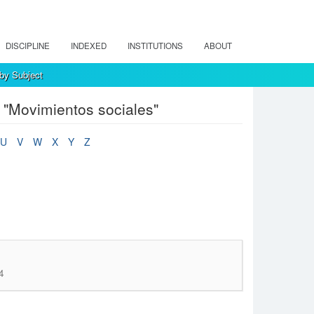
DISCIPLINE
INDEXED
INSTITUTIONS
ABOUT
 by Subject
 "Movimientos sociales"
U
V
W
X
Y
Z
4