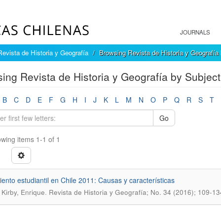
JOURNALS
Revista de Historia y Geografía
Browsing Revista de Historia y Geografía
ing Revista de Historia y Geografía by Subject
B
C
D
E
F
G
H
I
J
K
L
M
N
O
P
Q
R
S
T
Go
wing items 1-1 of 1
ento estudiantil en Chile 2011: Causas y caracterí­sticas
.
Kirby, Enrique
Revista de Historia y Geografí­a; No. 34 (2016); 109-13