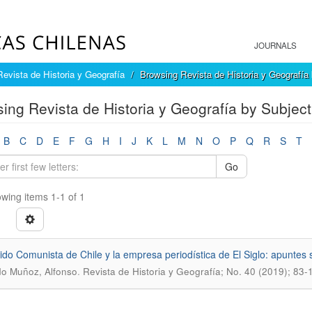
JOURNALS
Revista de Historia y Geografía
Browsing Revista de Historia y Geografía
ing Revista de Historia y Geografía by Subject
B
C
D
E
F
G
H
I
J
K
L
M
N
O
P
Q
R
S
T
Go
wing items 1-1 of 1
tido Comunista de Chile y la empresa periodí­stica de El Siglo: apuntes 
.
o Muñoz, Alfonso
Revista de Historia y Geografí­a; No. 40 (2019); 83-