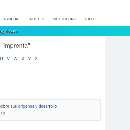
DISCIPLINE
INDEXED
INSTITUTIONS
ABOUT
 by Subject
 "imprenta"
U
V
W
X
Y
Z
sobre sus orí­genes y desarrollo
110