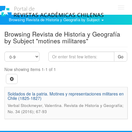
Toggl
navig
Browsing Revista de Historia y Geografía by Subject
Browsing Revista de Historia y Geografía
by Subject "motines militares"
Go
Now showing items 1-1 of 1
Soldados de la patria. Motines y representaciones militares en
Chile (1825-1827)
.
Verbal Stockmeyer, Valentina
Revista de Historia y Geografí­a;
No. 34 (2016); 67-93