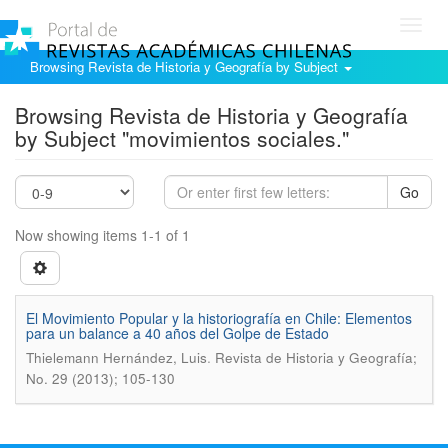
Toggl
navig
Browsing Revista de Historia y Geografía by Subject
Browsing Revista de Historia y Geografía
by Subject "movimientos sociales."
Go
Now showing items 1-1 of 1
El Movimiento Popular y la historiografí­a en Chile: Elementos
para un balance a 40 años del Golpe de Estado
.
Thielemann Hernández, Luis
Revista de Historia y Geografí­a;
No. 29 (2013); 105-130