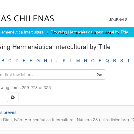
JOURNALS
Hermenéutica Intercultural
Browsing Hermenéutica Intercultural by Title
ing Hermenéutica Intercultural by Title
B
C
D
E
F
G
H
I
J
K
L
M
N
O
P
Q
R
S
T
Go
wing items 259-278 of 325
as breves
.
o Ríos, Iván
Hermenéutica Intercultural; Número 28 (julio-diciembre) 