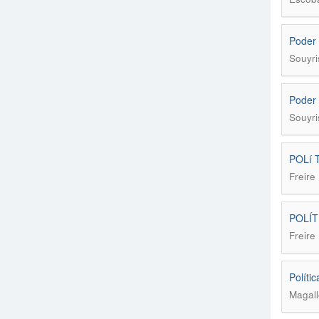
Poder 
Souyri
Poder 
Souyri
POLí 
Freire
POLÍT
Freire
Polí­ti
Magall