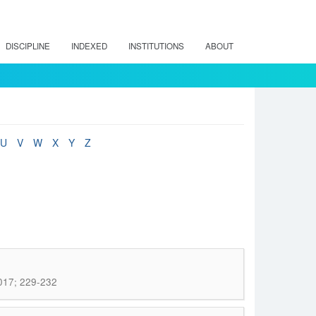
DISCIPLINE
INDEXED
INSTITUTIONS
ABOUT
U
V
W
X
Y
Z
2017; 229-232