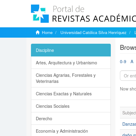
Home
Universidad Católica Silva Henríquez
Brows
Discipline
0-9
A
Artes, Arquitectura y Urbanismo
Ciencias Agrarias, Forestales y
Veterinarias
Now sho
Ciencias Exactas y Naturales
Ciencias Sociales
Subjec
Derecho
Danzas
Economía y Administración
daño m