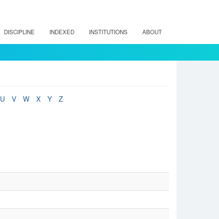
DISCIPLINE
INDEXED
INSTITUTIONS
ABOUT
U
V
W
X
Y
Z