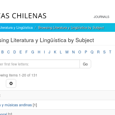
JOURNALS
Literatura y Lingüística
Browsing Literatura y Lingüística by Subject
ing Literatura y Lingüística by Subject
B
C
D
E
F
G
H
I
J
K
L
M
N
O
P
Q
R
S
T
Go
wing items 1-20 of 131
t
 y músicas andinas
[1]
oral
[1]