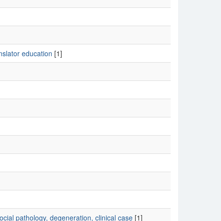
nslator education
[1]
ial pathology, degeneration, clinical case
[1]