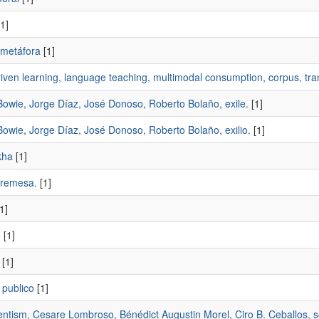
1]
 metáfora
[1]
iven learning, language teaching, multimodal consumption, corpus, tra
owie, Jorge Dí­az, José Donoso, Roberto Bolaño, exile.
[1]
owie, Jorge Dí­az, José Donoso, Roberto Bolaño, exilio.
[1]
kha
[1]
remesa.
[1]
1]
e
[1]
[1]
 publico
[1]
tism, Cesare Lombroso, Bénédict Augustin Morel, Ciro B. Ceballos, soc