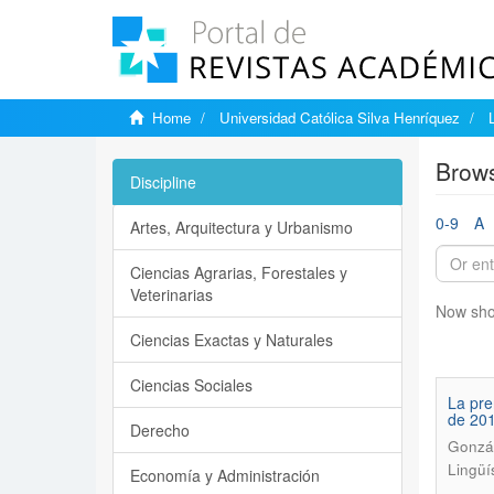
Home
Universidad Católica Silva Henríquez
Brows
Discipline
0-9
A
Artes, Arquitectura y Urbanismo
Ciencias Agrarias, Forestales y
Veterinarias
Now sho
Ciencias Exactas y Naturales
Ciencias Sociales
La pre
de 20
Derecho
Gonzál
Lingüí
Economía y Administración