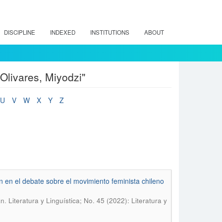
DISCIPLINE
INDEXED
INSTITUTIONS
ABOUT
 Olivares, Miyodzi"
U
V
W
X
Y
Z
ón en el debate sobre el movimiento feminista chileno
.
an
Literatura y Linguí­stica; No. 45 (2022): Literatura y