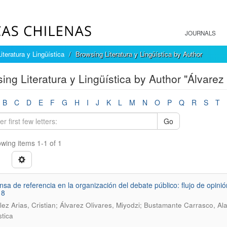
JOURNALS
Literatura y Lingüística
Browsing Literatura y Lingüística by Author
ing Literatura y Lingüística by Author "Álvarez
B
C
D
E
F
G
H
I
J
K
L
M
N
O
P
Q
R
S
T
Go
wing items 1-1 of 1
nsa de referencia en la organización del debate público: flujo de opini
18
ez Arias, Cristian; Álvarez Olivares, Miyodzi; Bustamante Carrasco, Al
stica