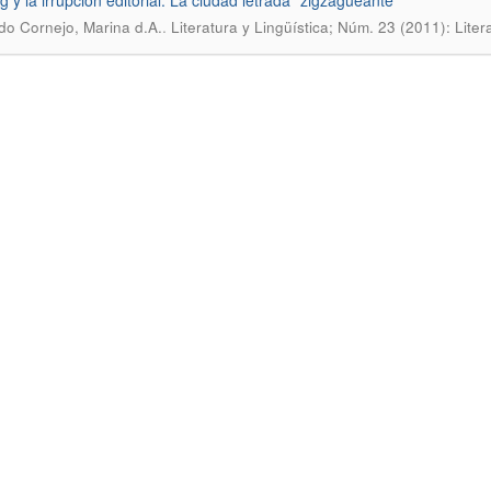
g y la irrupción editorial: La ciudad letrada “zigzagueante
.
do Cornejo, Marina d.A.
Literatura y Lingüística; Núm. 23 (2011): Liter