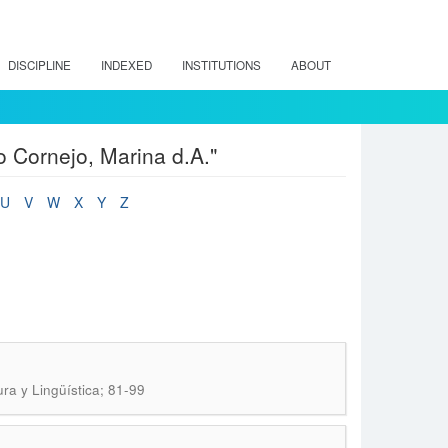
DISCIPLINE
INDEXED
INSTITUTIONS
ABOUT
o Cornejo, Marina d.A."
U
V
W
X
Y
Z
tura y Lingüística; 81-99