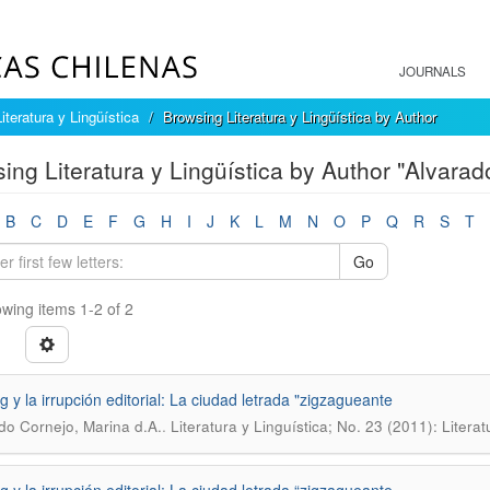
JOURNALS
Literatura y Lingüística
Browsing Literatura y Lingüística by Author
ing Literatura y Lingüística by Author "Alvarad
B
C
D
E
F
G
H
I
J
K
L
M
N
O
P
Q
R
S
T
Go
wing items 1-2 of 2
g y la irrupción editorial: La ciudad letrada "zigzagueante
.
do Cornejo, Marina d.A.
Literatura y Linguí­stica; No. 23 (2011): Litera