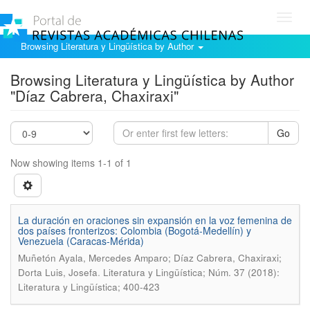
Toggl
navig
Browsing Literatura y Lingüística by Author
Browsing Literatura y Lingüística by Author
"Díaz Cabrera, Chaxiraxi"
Go
Now showing items 1-1 of 1
La duración en oraciones sin expansión en la voz femenina de
dos países fronterizos: Colombia (Bogotá-Medellín) y
Venezuela (Caracas-Mérida)
Muñetón Ayala, Mercedes Amparo; Díaz Cabrera, Chaxiraxi;
.
Dorta Luis, Josefa
Literatura y Lingüística; Núm. 37 (2018):
Literatura y Lingüística; 400-423