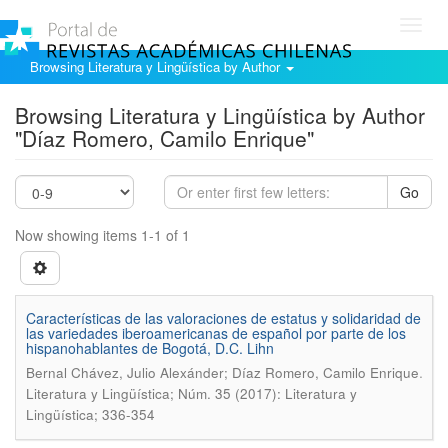
Toggl
navig
Browsing Literatura y Lingüística by Author
Browsing Literatura y Lingüística by Author
"Díaz Romero, Camilo Enrique"
Go
Now showing items 1-1 of 1
Características de las valoraciones de estatus y solidaridad de
las variedades iberoamericanas de español por parte de los
hispanohablantes de Bogotá, D.C. Lihn
.
Bernal Chávez, Julio Alexánder; Díaz Romero, Camilo Enrique
Literatura y Lingüística; Núm. 35 (2017): Literatura y
Lingüística; 336-354