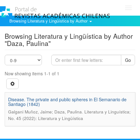
Toggl
navig
Browsing Literatura y Lingüística by Author
Browsing Literatura y Lingüística by Author
"Daza, Paulina"
Go
Now showing items 1-1 of 1
Disease. The private and public spheres in El Semanario de
Santiago (1842)
.
Galgani Muñoz, Jaime; Daza, Paulina
Literatura y Linguí­stica;
No. 45 (2022): Literatura y Lingüística