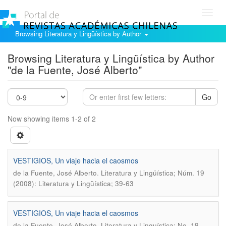
Toggl
navig
Browsing Literatura y Lingüística by Author
Browsing Literatura y Lingüística by Author
"de la Fuente, José Alberto"
Go
Now showing items 1-2 of 2
VESTIGIOS, Un viaje hacia el caosmos
.
de la Fuente, José Alberto
Literatura y Lingüística; Núm. 19
(2008): Literatura y Lingüística; 39-63
VESTIGIOS, Un viaje hacia el caosmos
.
de la Fuente, José Alberto
Literatura y Linguí­stica; No. 19