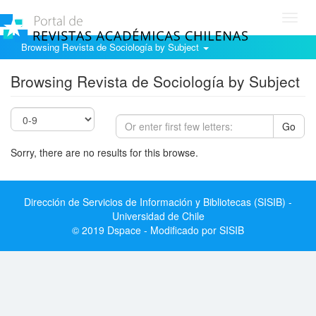
Toggl
navig
Browsing Revista de Sociología by Subject
Browsing Revista de Sociología by Subject
Go
Sorry, there are no results for this browse.
Dirección de Servicios de Información y Bibliotecas (SISIB) -
Universidad de Chile
© 2019 Dspace - Modificado por SISIB