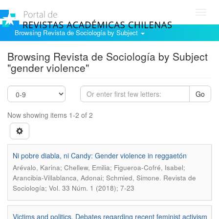
Toggl
navig
Browsing Revista de Sociología by Subject
Browsing Revista de Sociología by Subject
"gender violence"
Go
Now showing items 1-2 of 2
Ni pobre diabla, ni Candy: Gender violence in reggaetón
Arévalo, Karina; Chellew, Emilia; Figueroa-Cofré, Isabel;
.
Arancibia-Villablanca, Adonai; Schmied, Simone
Revista de
Sociología; Vol. 33 Núm. 1 (2018); 7-23
Victims and politics. Debates regarding recent feminist activism