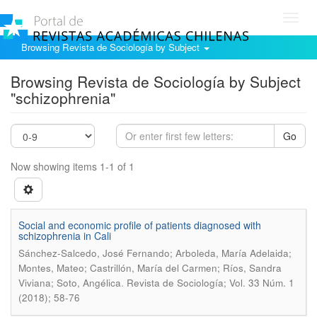
Toggl
navig
Browsing Revista de Sociología by Subject
Browsing Revista de Sociología by Subject
"schizophrenia"
Go
Now showing items 1-1 of 1
Social and economic profile of patients diagnosed with
schizophrenia in Cali
Sánchez-Salcedo, José Fernando; Arboleda, María Adelaida;
Montes, Mateo; Castrillón, María del Carmen; Ríos, Sandra
.
Viviana; Soto, Angélica
Revista de Sociología; Vol. 33 Núm. 1
(2018); 58-76