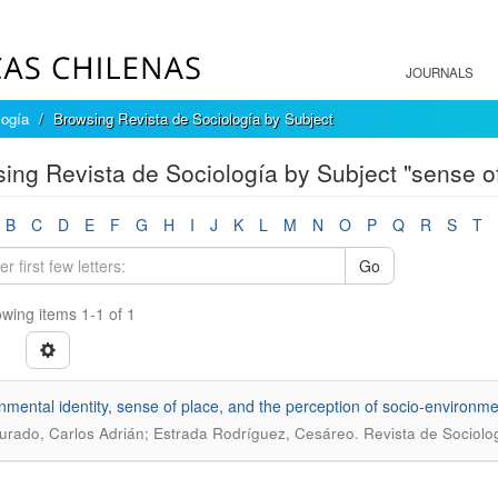
JOURNALS
logía
Browsing Revista de Sociología by Subject
ing Revista de Sociología by Subject "sense of
B
C
D
E
F
G
H
I
J
K
L
M
N
O
P
Q
R
S
T
Go
wing items 1-1 of 1
nmental identity, sense of place, and the perception of socio-environm
.
urado, Carlos Adrián; Estrada Rodríguez, Cesáreo
Revista de Sociolo