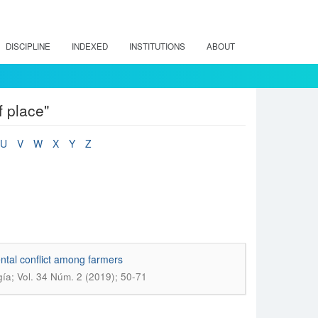
DISCIPLINE
INDEXED
INSTITUTIONS
ABOUT
 place"
U
V
W
X
Y
Z
ental conflict among farmers
gía; Vol. 34 Núm. 2 (2019); 50-71