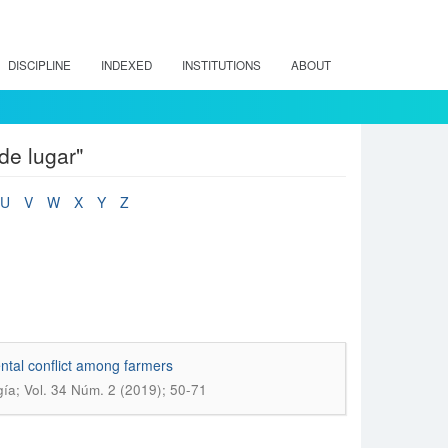
DISCIPLINE
INDEXED
INSTITUTIONS
ABOUT
de lugar"
U
V
W
X
Y
Z
ental conflict among farmers
gía; Vol. 34 Núm. 2 (2019); 50-71