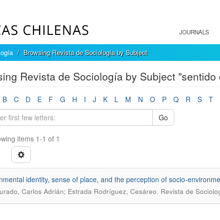
JOURNALS
logía
Browsing Revista de Sociología by Subject
ing Revista de Sociología by Subject "sentido 
B
C
D
E
F
G
H
I
J
K
L
M
N
O
P
Q
R
S
T
Go
wing items 1-1 of 1
nmental identity, sense of place, and the perception of socio-environm
.
urado, Carlos Adrián; Estrada Rodríguez, Cesáreo
Revista de Sociolo