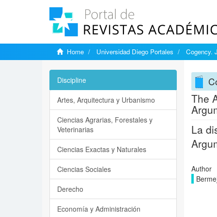
Home
Universidad Diego Portales
Cogency. J
C
Discipline
The A
Artes, Arquitectura y Urbanismo
Argum
Ciencias Agrarias, Forestales y
La di
Veterinarias
Argu
Ciencias Exactas y Naturales
Author
Ciencias Sociales
Bermej
Derecho
Economía y Administración