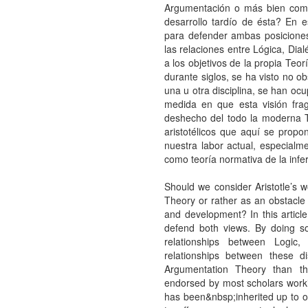
Argumentación o más bien como 
desarrollo tardío de ésta? En 
para defender ambas posiciones.
las relaciones entre Lógica, Dial
a los objetivos de la propia Teo
durante siglos, se ha visto no o
una u otra disciplina, se han oc
medida en que esta visión fr
deshecho del todo la moderna Te
aristotélicos que aquí se propon
nuestra labor actual, especialm
como teoría normativa de la infe
Should we consider Aristotle’s 
Theory or rather as an obstacle t
and development? In this article
defend both views. By doing so,
relationships between Logic,
relationships between these d
Argumentation Theory than th
endorsed by most scholars worki
has been&nbsp;inherited up to ou