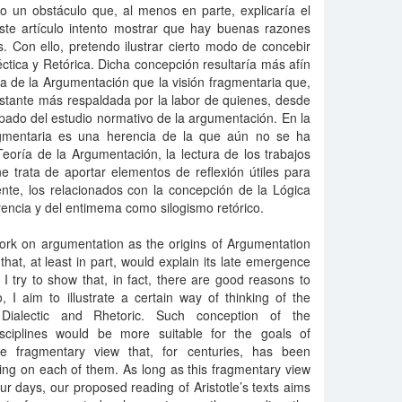
un obstáculo que, al menos en parte, explicaría el
este artículo intento mostrar que hay buenas razones
 Con ello, pretendo ilustrar cierto modo de concebir
éctica y Retórica. Dicha concepción resultaría más afín
ría de la Argumentación que la visión fragmentaria que,
bstante más respaldada por la labor de quienes, desde
upado del estudio normativo de la argumentación. En la
agmentaria es una herencia de la que aún no se ha
oría de la Argumentación, la lectura de los trabajos
e trata de aportar elementos de reflexión útiles para
ente, los relacionados con la concepción de la Lógica
rencia y del entimema como silogismo retórico.
work on argumentation as the origins of Argumentation
hat, at least in part, would explain its late emergence
 I try to show that, in fact, there are good reasons to
 I aim to illustrate a certain way of thinking of the
 Dialectic and Rhetoric. Such conception of the
isciplines would be more suitable for the goals of
e fragmentary view that, for centuries, has been
ng on each of them. As long as this fragmentary view
r days, our proposed reading of Aristotle’s texts aims