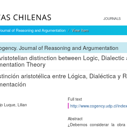
JOURNALS
ournal of Reasoning and Argumentation
View Item
ogency. Journal of Reasoning and Argumentation
ristotelian distinction between Logic, Dialectic 
entation Theory
stinción aristotélica entre Lógica, Dialéctica y R
mentación
Full text
o Luque, Lilian
http://www.cogency.udp.cl/inde
Abstract
¿Debemos considerar la obra 