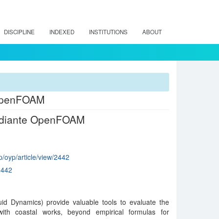
DISCIPLINE
INDEXED
INSTITUTIONS
ABOUT
 OpenFOAM
mediante OpenFOAM
hp/oyp/article/view/2442
2442
d Dynamics) provide valuable tools to evaluate the
with coastal works, beyond empirical formulas for