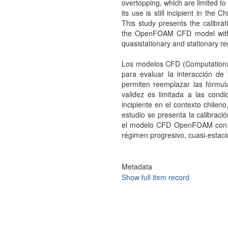
overtopping, which are limited t
its use is still incipient in the
This study presents the calibra
the OpenFOAM CFD model with t
quasistationary and stationary r
Los modelos CFD (Computational
para evaluar la interacción de
permiten reemplazar las fórmul
validez es limitada a las cond
incipiente en el contexto chilen
estudio se presenta la calibraci
el modelo CFD OpenFOAM con el 
régimen progresivo, cuasi-estacio
Metadata
Show full item record