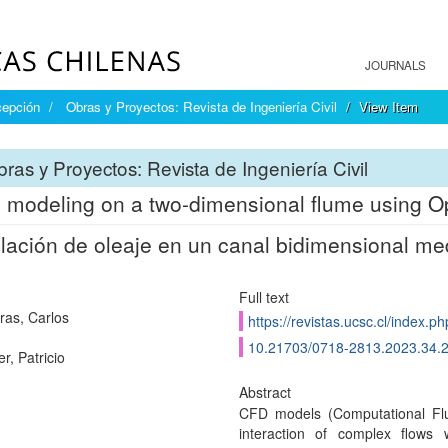
JOURNALS
cepción
Obras y Proyectos: Revista de Ingeniería Civil
View Item
ras y Proyectos: Revista de Ingeniería Civil
 modeling on a two-dimensional flume using
ación de oleaje en un canal bidimensional 
Full text
ras, Carlos
https://revistas.ucsc.cl/index.p
10.21703/0718-2813.2023.34.
r, Patricio
Abstract
CFD models (Computational Flui
interaction of complex flows 