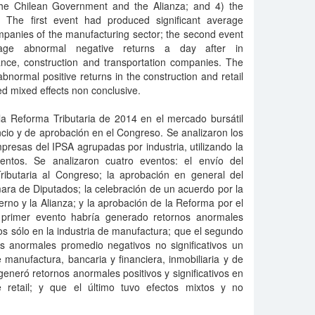
he Chilean Government and the Alianza; and 4) the
. The first event had produced significant average
mpanies of the manufacturing sector; the second event
erage abnormal negative returns a day after in
ance, construction and transportation companies. The
abnormal positive returns in the construction and retail
d mixed effects non conclusive.
 la Reforma Tributaria de 2014 en el mercado bursátil
ncio y de aprobación en el Congreso. Se analizaron los
resas del IPSA agrupadas por industria, utilizando la
entos. Se analizaron cuatro eventos: el envío del
ibutaria al Congreso; la aprobación en general del
ra de Diputados; la celebración de un acuerdo por la
erno y la Alianza; y la aprobación de la Reforma por el
 primer evento habría generado retornos anormales
vos sólo en la industria de manufactura; que el segundo
os anormales promedio negativos no significativos un
 manufactura, bancaria y financiera, inmobiliaria y de
generó retornos anormales positivos y significativos en
de retail; y que el último tuvo efectos mixtos y no