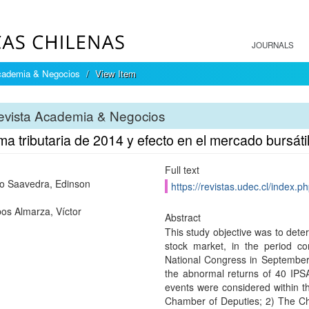
JOURNALS
cademia & Negocios
View Item
evista Academia & Negocios
a tributaria de 2014 y efecto en el mercado bursátil
Full text
o Saavedra, Edinson
https://revistas.udec.cl/index.p
bos Almarza, Víctor
Abstract
This study objective was to dete
stock market, in the period c
National Congress in Septembe
the abnormal returns of 40 IPSA
events were considered within th
Chamber of Deputies; 2) The Cham