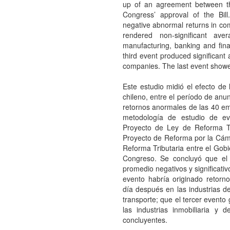
up of an agreement between t
Congress’ approval of the Bill
negative abnormal returns in co
rendered non-significant av
manufacturing, banking and fin
third event produced significant 
companies. The last event showe
Este estudio midió el efecto de
chileno, entre el período de anu
retornos anormales de las 40 emp
metodología de estudio de ev
Proyecto de Ley de Reforma Tr
Proyecto de Reforma por la Cáma
Reforma Tributaria entre el Gobi
Congreso. Se concluyó que el
promedio negativos y significati
evento habría originado retorn
día después en las industrias de
transporte; que el tercer evento 
las industrias inmobiliaria y 
concluyentes.