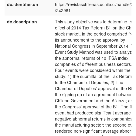
dc.identifier.uri
https://revistaschilenas.uchile.cl/handle/2
/242961
dc.description
This study objective was to determine the
effect of 2014 Tax Reform Bill on the Chil
stock market, in the period comprised fro
its announcement to the approval by
National Congress in September 2014. T
Event Study Method was used to analyze
the abnormal returns of 40 IPSA index
companies of different business sectors.
Four events were considered within the
study: 1) the submittal of the Tax Reform B
to the Chamber of Deputies; 2) The
Chamber of Deputies’ approval of the Bill;
the signing up of an agreement between t
Chilean Government and the Alianza; and
the Congress’ approval of the Bill. The firs
event had produced significant average
negative abnormal returns in companies o
the manufacturing sector; the second eve
rendered non-significant average abnorm