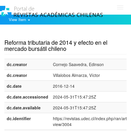
Toggl
navig
View Item
Show simple item record
Reforma tributaria de 2014 y efecto en el
mercado bursátil chileno
dc.creator
Cornejo Saavedra, Edinson
dc.creator
Villalobos Almarza, Víctor
dc.date
2016-12-14
dc.date.accessioned
2024-05-31T15:47:25Z
dc.date.available
2024-05-31T15:47:25Z
dc.identifier
https://revistas.udec.cl/index.php/ran/articl
view/3004