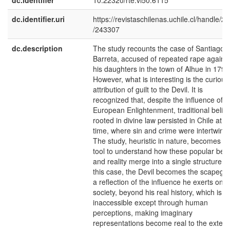
dc.identifier
10.22320/rte.vi50.6115
dc.identifier.uri
https://revistaschilenas.uchile.cl/handle/2
/243307
dc.description
The study recounts the case of Santiago
Barreta, accused of repeated rape agains
his daughters in the town of Alhue in 1792
However, what is interesting is the curious
attribution of guilt to the Devil. It is
recognized that, despite the influence of t
European Enlightenment, traditional belief
rooted in divine law persisted in Chile at t
time, where sin and crime were intertwine
The study, heuristic in nature, becomes a
tool to understand how these popular beli
and reality merge into a single structure. I
this case, the Devil becomes the scapegoa
a reflection of the influence he exerts on
society, beyond his real history, which is
inaccessible except through human
perceptions, making imaginary
representations become real to the extent