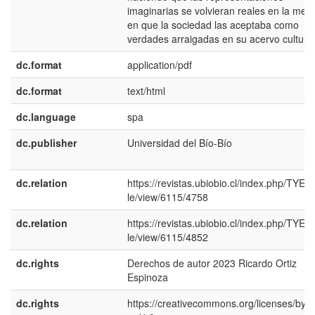
imaginarias se volvieran reales en la med
en que la sociedad las aceptaba como
verdades arraigadas en su acervo cultural
dc.format
application/pdf
dc.format
text/html
dc.language
spa
dc.publisher
Universidad del Bío-Bío
dc.relation
https://revistas.ubiobio.cl/index.php/TYE/ar
le/view/6115/4758
dc.relation
https://revistas.ubiobio.cl/index.php/TYE/ar
le/view/6115/4852
dc.rights
Derechos de autor 2023 Ricardo Ortiz
Espinoza
dc.rights
https://creativecommons.org/licenses/by-