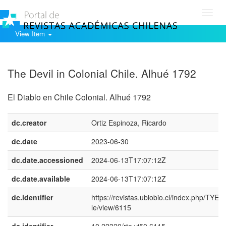
Toggl
navig
View Item
Show simple item record
The Devil in Colonial Chile. Alhué 1792
El Diablo en Chile Colonial. Alhué 1792
dc.creator
Ortiz Espinoza, Ricardo
dc.date
2023-06-30
dc.date.accessioned
2024-06-13T17:07:12Z
dc.date.available
2024-06-13T17:07:12Z
dc.identifier
https://revistas.ubiobio.cl/index.php/TYE/ar
le/view/6115