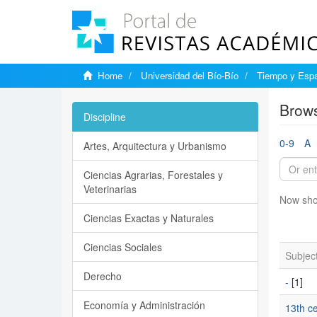
Home
Universidad del Bío-Bío
Tiempo y Esp
Brows
Discipline
0-9
A
Artes, Arquitectura y Urbanismo
Ciencias Agrarias, Forestales y
Veterinarias
Now sho
Ciencias Exactas y Naturales
Ciencias Sociales
Subjec
Derecho
-
[1]
Economía y Administración
13th c