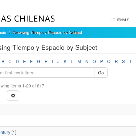
JOURNALS
acio
Browsing Tiempo y Espacio by Subject
ing Tiempo y Espacio by Subject
B
C
D
E
F
G
H
I
J
K
L
M
N
O
P
Q
R
S
T
Go
wing items 1-20 of 817
t
entury
[1]