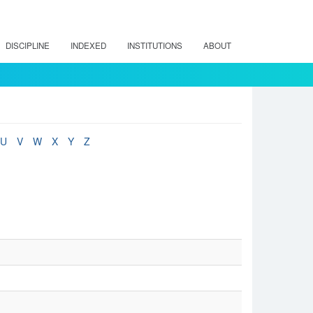
DISCIPLINE
INDEXED
INSTITUTIONS
ABOUT
U
V
W
X
Y
Z