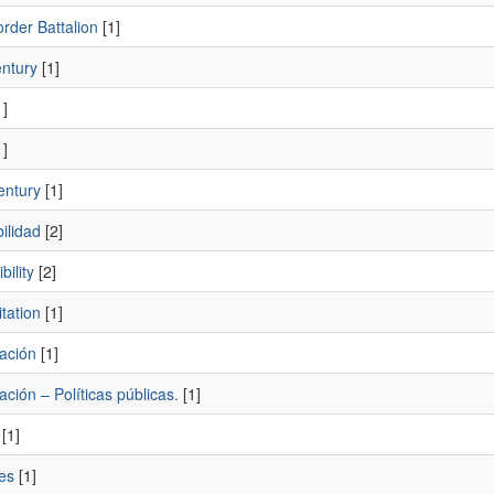
rder Battalion
[1]
entury
[1]
]
]
entury
[1]
ilidad
[2]
bility
[2]
tation
[1]
ación
[1]
ación – Políticas públicas.
[1]
[1]
es
[1]