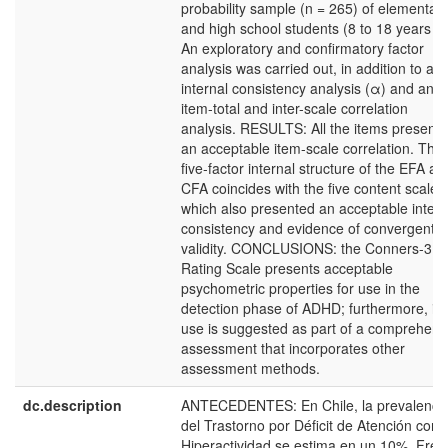
probability sample (n = 265) of elementar
and high school students (8 to 18 years ol
An exploratory and confirmatory factor
analysis was carried out, in addition to an
internal consistency analysis (α) and an
item-total and inter-scale correlation
analysis. RESULTS: All the items present
an acceptable item-scale correlation. The
five-factor internal structure of the EFA an
CFA coincides with the five content scales
which also presented an acceptable intern
consistency and evidence of convergent
validity. CONCLUSIONS: the Conners-3
Rating Scale presents acceptable
psychometric properties for use in the
detection phase of ADHD; furthermore, its
use is suggested as part of a comprehens
assessment that incorporates other
assessment methods.
dc.description
ANTECEDENTES: En Chile, la prevalenci
del Trastorno por Déficit de Atención con
Hiperactividad se estima en un 10%. Fren