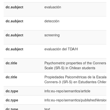
dc.subject
evaluación
dc.subject
detección
dc.subject
screening
dc.subject
evaluación del TDA/H
dc.title
Psychometric properties of the Conners-3
Scale (SR-S) in Chilean students
dc.title
Propiedades Psicométricas de la Escala
Conners-3 (SR-S) en Estudiantes Chileno
dc.type
info:eu-repo/semantics/article
dc.type
info:eu-repo/semantics/publishedVersion
dc.type
text