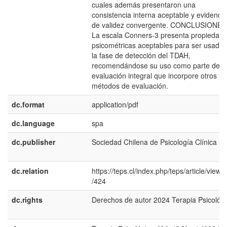
cuales además presentaron una
consistencia interna aceptable y evidencia
de validez convergente. CONCLUSIONES
La escala Conners-3 presenta propiedad
psicométricas aceptables para ser usada 
la fase de detección del TDAH,
recomendándose su uso como parte de u
evaluación integral que incorpore otros
métodos de evaluación.
dc.format
application/pdf
dc.language
spa
dc.publisher
Sociedad Chilena de Psicología Clínica
dc.relation
https://teps.cl/index.php/teps/article/view/
/424
dc.rights
Derechos de autor 2024 Terapia Psicológ