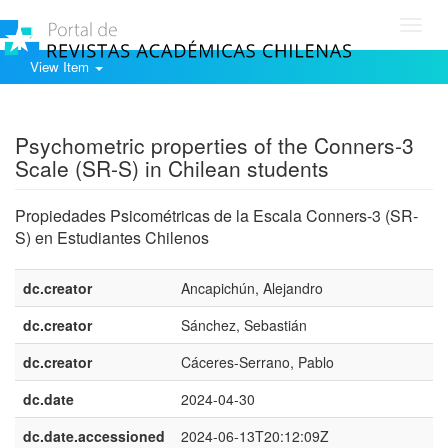
Toggl
navig
View Item
Show simple item record
Psychometric properties of the Conners-3
Scale (SR-S) in Chilean students
Propiedades Psicométricas de la Escala Conners-3 (SR-
S) en Estudiantes Chilenos
dc.creator
Ancapichún, Alejandro
dc.creator
Sánchez, Sebastián
dc.creator
Cáceres-Serrano, Pablo
dc.date
2024-04-30
dc.date.accessioned
2024-06-13T20:12:09Z