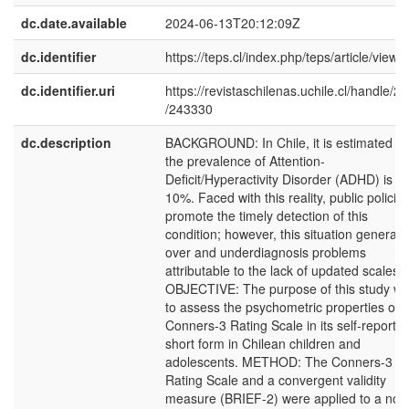
dc.date.available
2024-06-13T20:12:09Z
dc.identifier
https://teps.cl/index.php/teps/article/view/
dc.identifier.uri
https://revistaschilenas.uchile.cl/handle/2
/243330
dc.description
BACKGROUND: In Chile, it is estimated th
the prevalence of Attention-
Deficit/Hyperactivity Disorder (ADHD) is at
10%. Faced with this reality, public policie
promote the timely detection of this
condition; however, this situation generate
over and underdiagnosis problems
attributable to the lack of updated scales.
OBJECTIVE: The purpose of this study w
to assess the psychometric properties of 
Conners-3 Rating Scale in its self-report
short form in Chilean children and
adolescents. METHOD: The Conners-3
Rating Scale and a convergent validity
measure (BRIEF-2) were applied to a non