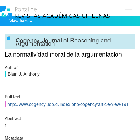
Toggl
navig
View Item
Cogency. Journal of Reasoning and
Argumentation
La normatividad moral de la argumentación
Author
Blair, J. Anthony
Full text
http://www.cogency.udp.cl/index.php/cogency/article/view/191
Abstract
r
Metadata