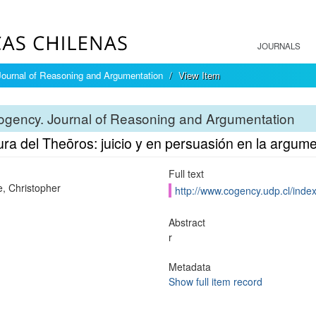
JOURNALS
ournal of Reasoning and Argumentation
View Item
ogency. Journal of Reasoning and Argumentation
ura del Theōros: juicio y en persuasión en la argum
Full text
e, Christopher
http://www.cogency.udp.cl/inde
Abstract
r
Metadata
Show full item record