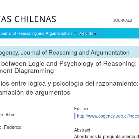
JOURNALS
ournal of Reasoning and Argumentation
View Item
ogency. Journal of Reasoning and Argumentation
 between Logic and Psychology of Reasoning: 
ment Diagramming
los entre lógica y psicología del razonamiento:
ramación de argumentos
Full text
o, Alba
http://www.cogency.udp.cl/inde
o, Federico
Abstract
Abordamos la pregunta acerca de