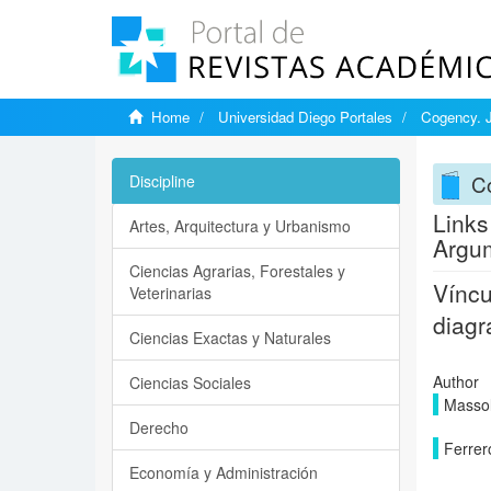
Home
Universidad Diego Portales
Cogency. J
C
Discipline
Links
Artes, Arquitectura y Urbanismo
Argu
Ciencias Agrarias, Forestales y
Víncu
Veterinarias
diag
Ciencias Exactas y Naturales
Author
Ciencias Sociales
Massol
Derecho
Ferrer
Economía y Administración