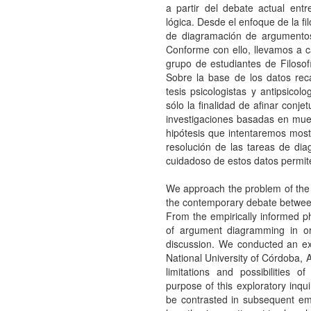
a partir del debate actual entre
lógica. Desde el enfoque de la f
de diagramación de argumentos p
Conforme con ello, llevamos a c
grupo de estudiantes de Filosof
Sobre la base de los datos rec
tesis psicologistas y antipsicolo
sólo la finalidad de afinar conj
investigaciones basadas en mue
hipótesis que intentaremos mostr
resolución de las tareas de dia
cuidadoso de estos datos permit
We approach the problem of the
the contemporary debate between 
From the empirically informed p
of argument diagramming in ord
discussion. We conducted an ex
National University of Córdoba, A
limitations and possibilities 
purpose of this exploratory inqui
be contrasted in subsequent em