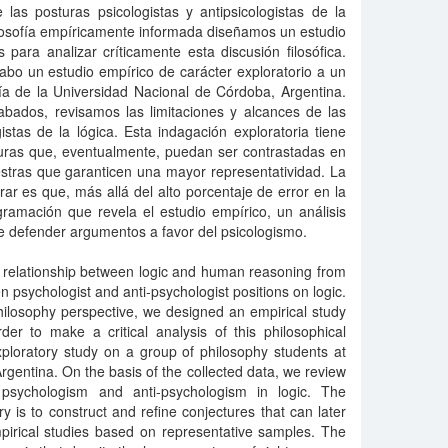
 las posturas psicologistas y antipsicologistas de la
ilosofía empíricamente informada diseñamos un estudio
ara analizar críticamente esta discusión filosófica.
abo un estudio empírico de carácter exploratorio a un
ía de la Universidad Nacional de Córdoba, Argentina.
abados, revisamos las limitaciones y alcances de las
gistas de la lógica. Esta indagación exploratoria tiene
eturas que, eventualmente, puedan ser contrastadas en
stras que garanticen una mayor representatividad. La
ar es que, más allá del alto porcentaje de error en la
gramación que revela el estudio empírico, un análisis
e defender argumentos a favor del psicologismo.
 relationship between logic and human reasoning from
psychologist and anti-psychologist positions on logic.
hilosophy perspective, we designed an empirical study
er to make a critical analysis of this philosophical
ploratory study on a group of philosophy students at
rgentina. On the basis of the collected data, we review
of psychologism and anti-psychologism in logic. The
ry is to construct and refine conjectures that can later
pirical studies based on representative samples. The