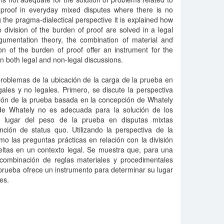
f proof in everyday mixed disputes where there is no
 the pragma-dialectical perspective it is explained how
e division of the burden of proof are solved in a legal
rgumentation theory, the combination of material and
ion of the burden of proof offer an instrument for the
 in both legal and non-legal discussions.
problemas de la ubicación de la carga de la prueba en
ales y no legales. Primero, se discute la perspectiva
ación de la prueba basada en la concepción de Whately
 de Whately no es adecuada para la solución de los
l lugar del peso de la prueba en disputas mixtas
ción de status quo. Utilizando la perspectiva de la
mo las preguntas prácticas en relación con la división
eltas en un contexto legal. Se muestra que, para una
 combinación de reglas materiales y procedimentales
 prueba ofrece un instrumento para determinar su lugar
es.