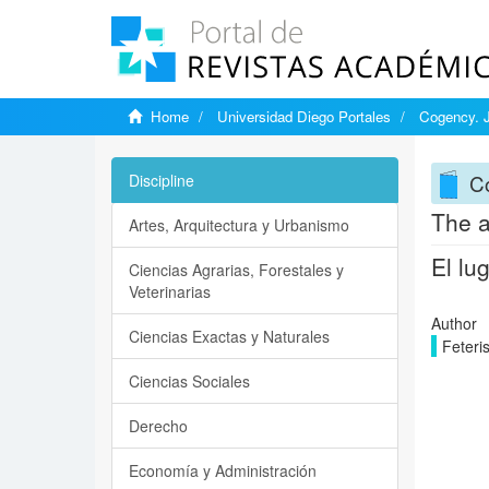
Home
Universidad Diego Portales
Cogency. J
C
Discipline
The a
Artes, Arquitectura y Urbanismo
El lu
Ciencias Agrarias, Forestales y
Veterinarias
Author
Ciencias Exactas y Naturales
Feteris
Ciencias Sociales
Derecho
Economía y Administración