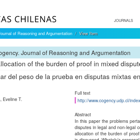
JOURNALS
ournal of Reasoning and Argumentation
View Item
ogency. Journal of Reasoning and Argumentation
llocation of the burden of proof in mixed disput
gar del peso de la prueba en disputas mixtas en
Full text
, Eveline T.
http://www.cogency.udp.cl/inde
Abstract
In this paper the problems perta
disputes in legal and non-legal c
allocation of the burden of proo
is discussed. Whately’s proposal 