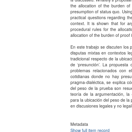
the allocation of the burden o
presumption of status quo. Using
practical questions regarding th
context. It is shown that for a
procedural rules for the allocat
allocation of the burden of proof
En este trabajo se discuten los 
disputas mixtas en contextos leg
tradicional respecto de la ubic
de ‘presunción’. La propuesta
problemas relacionados con e
cotidianas donde no hay presun
pragma-dialéctica, se explica có
del peso de la prueba son resu
teoría de la argumentación, la
para la ubicación del peso de la
en discusiones legales y no legal
Metadata
Show full item record