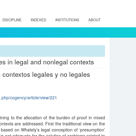
DISCIPLINE
INDEXED
INSTITUTIONS
ABOUT
es in legal and nonlegal contexts
 contextos legales y no legales
x.php/cogency/article/view/221
ining to the allocation of the burden of proof in mixed
ontexts are addressed. First the traditional view on the
f based on Whately’s legal conception of ‘presumption’
is not adequate for the solution of problems related to