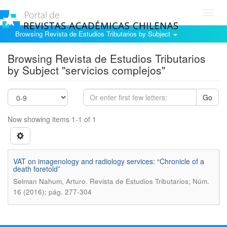
Toggl
navig
Browsing Revista de Estudios Tributarios by Subject
Browsing Revista de Estudios Tributarios
by Subject "servicios complejos"
Go
Now showing items 1-1 of 1
VAT on imagenology and radiology services: “Chronicle of a
death foretold”
.
Selman Nahum, Arturo
Revista de Estudios Tributarios; Núm.
16 (2016); pág. 277-304