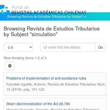
Toggl
navig
Browsing Revista de Estudios Tributarios by Subject
Browsing Revista de Estudios Tributarios
by Subject "simulation"
Go
Now showing items 1-2 of 2
Problems of implementation of anti-avoidance rules
.
Faúndez Ugalde, Antonio
Revista de Estudios Tributarios; Núm.
15 (2016); pág. 101-122
Sham decriminalization of the Act 20,780
.
Vergara Quezada, Gonzalo
Revista de Estudios Tributarios;