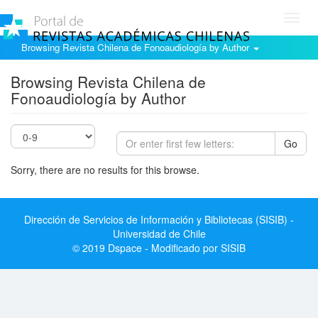
Toggl
navig
Browsing Revista Chilena de Fonoaudiología by Author
Browsing Revista Chilena de
Fonoaudiología by Author
Go
Sorry, there are no results for this browse.
Dirección de Servicios de Información y Bibliotecas (SISIB) -
Universidad de Chile
© 2019 Dspace - Modificado por SISIB