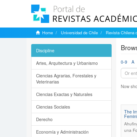
Home
Universidad de Chile
Revista Chilena 
Brows
Discipline
0-9
A
Artes, Arquitectura y Urbanismo
Ciencias Agrarias, Forestales y
Veterinarias
Now sho
Ciencias Exactas y Naturales
Ciencias Sociales
The Im
Femini
Derecho
Ahufin
una Fo
Economía y Administración