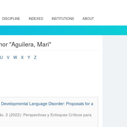
DISCIPLINE
INDEXED
INSTITUTIONS
ABOUT
or "Aguilera, Mari"
U
V
W
X
Y
Z
f Developmental Language Disorder: Proposals for a
No. 2 (2022): Perspectivas y Enfoques Críticos para