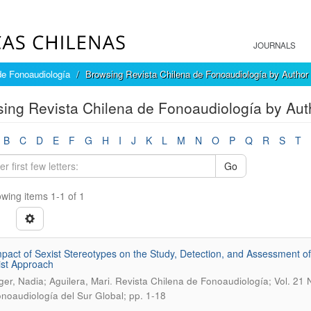
JOURNALS
de Fonoaudiología
Browsing Revista Chilena de Fonoaudiología by Author
ing Revista Chilena de Fonoaudiología by Auth
B
C
D
E
F
G
H
I
J
K
L
M
N
O
P
Q
R
S
T
Go
wing items 1-1 of 1
pact of Sexist Stereotypes on the Study, Detection, and Assessment o
st Approach
.
ger, Nadia; Aguilera, Mari
Revista Chilena de Fonoaudiología; Vol. 21 
noaudiología del Sur Global; pp. 1-18