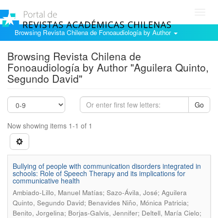
Toggl
navig
Browsing Revista Chilena de Fonoaudiología by Author
Browsing Revista Chilena de
Fonoaudiología by Author "Aguilera Quinto,
Segundo David"
Go
Now showing items 1-1 of 1
Bullying of people with communication disorders integrated in
schools: Role of Speech Therapy and its implications for
communicative health
Ambiado-Lillo, Manuel Matías; Sazo-Ávila, José; Aguilera
Quinto, Segundo David; Benavides Niño, Mónica Patricia;
Benito, Jorgelina; Borjas-Galvis, Jennifer; Deltell, María Cielo;