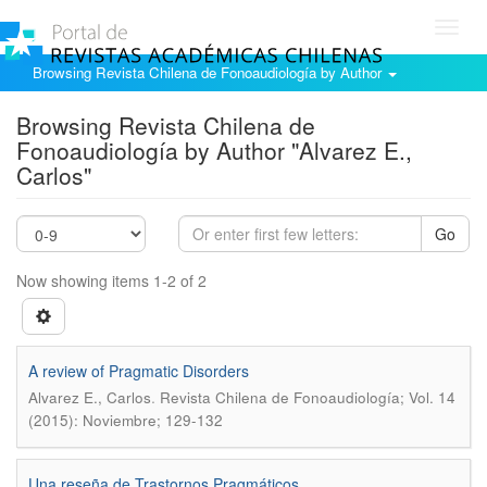
Toggl
navig
Browsing Revista Chilena de Fonoaudiología by Author
Browsing Revista Chilena de
Fonoaudiología by Author "Alvarez E.,
Carlos"
Go
Now showing items 1-2 of 2
A review of Pragmatic Disorders
.
Alvarez E., Carlos
Revista Chilena de Fonoaudiología; Vol. 14
(2015): Noviembre; 129-132
Una reseña de Trastornos Pragmáticos