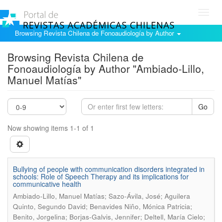
Toggl
navig
Browsing Revista Chilena de Fonoaudiología by Author
Browsing Revista Chilena de
Fonoaudiología by Author "Ambiado-Lillo,
Manuel Matías"
Go
Now showing items 1-1 of 1
Bullying of people with communication disorders integrated in
schools: Role of Speech Therapy and its implications for
communicative health
Ambiado-Lillo, Manuel Matías; Sazo-Ávila, José; Aguilera
Quinto, Segundo David; Benavides Niño, Mónica Patricia;
Benito, Jorgelina; Borjas-Galvis, Jennifer; Deltell, María Cielo;