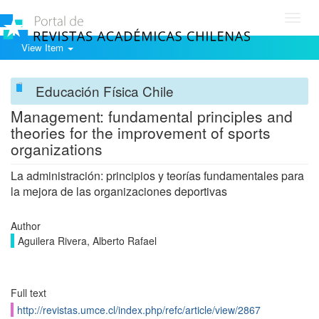
Toggl
navig
View Item
Educación Física Chile
Management: fundamental principles and
theories for the improvement of sports
organizations
La administración: principios y teorías fundamentales para
la mejora de las organizaciones deportivas
Author
Aguilera Rivera, Alberto Rafael
Full text
http://revistas.umce.cl/index.php/refc/article/view/2867