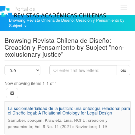
Toggl
navig
Browsing Revista Chilena de Diseño: Creación y Pensamiento by
Subject
Browsing Revista Chilena de Diseño:
Creación y Pensamiento by Subject "non-
exclusionary justice"
Go
Now showing items 1-1 of 1
La sociomaterialidad de la justicia: una ontología relacional para
el Diseño legal: A Relational Ontology for Legal Design
.
Santuber, Joaquin; Krawietz, Lina
RChD: creación y
pensamiento; Vol. 6 No. 11 (2021): Noviembre; 1-19