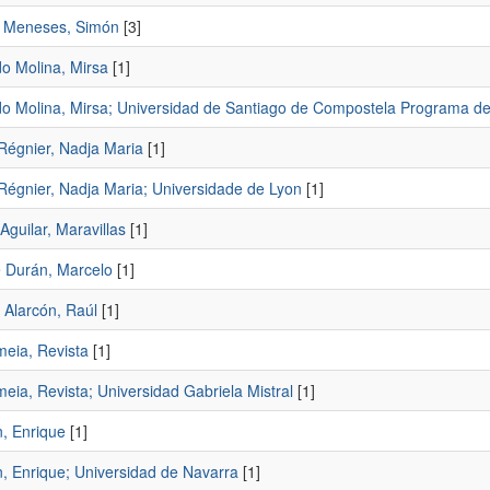
 Meneses, Simón
[3]
o Molina, Mirsa
[1]
o Molina, Mirsa; Universidad de Santiago de Compostela Programa d
-Régnier, Nadja Maria
[1]
-Régnier, Nadja Maria; Universidade de Lyon
[1]
Aguilar, Maravillas
[1]
e Durán, Marcelo
[1]
 Alarcón, Raúl
[1]
eia, Revista
[1]
eia, Revista; Universidad Gabriela Mistral
[1]
n, Enrique
[1]
n, Enrique; Universidad de Navarra
[1]