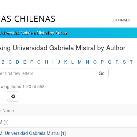
JOURNALS
niversidad Gabriela Mistral by Author
ing Universidad Gabriela Mistral by Author
B
C
D
E
F
G
H
I
J
K
L
M
N
O
P
Q
R
S
T
Go
wing items 1-20 of 558
s Name
EM
[1]
M; Universidad Gabriela Mistral
[1]