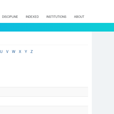
DISCIPLINE
INDEXED
INSTITUTIONS
ABOUT
U
V
W
X
Y
Z