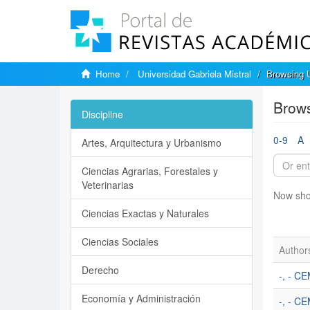
Home
Universidad Gabriela Mistral
Browsing U
Brows
Discipline
0-9
A
Artes, Arquitectura y Urbanismo
Ciencias Agrarias, Forestales y
Veterinarias
Now sho
Ciencias Exactas y Naturales
Ciencias Sociales
Author
Derecho
-, - C
Economía y Administración
-, - CE