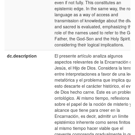
even if not fully. This constitutes an
epistemic edge. In the same way, the role 
language as a way of access and
transmission of knowledge about the divin
and sacred is evaluated, emphasizing the
role of the names used to refer to the God
Father, the God-Son and the Holy Spirit,
considering their logical implications.
dc.description
El presente artículo analiza algunos
aspectos relevantes de la Encarnación de
Jesús, el Hijo de Dios. Considera la tensi
entre interpretaciones a favor de una lect
metafórica y el problema que implica que
esto descarte el carácter histórico, el eve
de Dios hecho carne. Este es un problem
ontológico. Al mismo tiempo, reflexiona
sobre el papel de la noción de misterio y e
alcance que tiene para creer en la
Encarnación, es decir, admitir un límite
epistémico inherente como seres finitos p
al mismo tiempo hacer viable que el
creyente comprenda gradualmente lo que