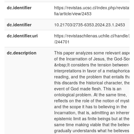
dc.identifier
https://revistas.ucsc.cl/index.php/revistafil
fia/article/view/2453
dc.identifier
10.21703/2735-6353.2024.23.1.2453
dc.identifier.uri
https://revistaschilenas.uchile.cl/handle/2
/244701
dc.description
This paper analyzes some relevant aspec
of the Incarnation of Jesus, the God-Son.
&nbsp;It considers the tension between
interpretations in favor of a metaphorical
reading, and the problem that entails that
this discards the historical character, the
event of God made flesh. This is an
ontological problem. At the same time,
reflects on the role of the notion of myster
and the scope it has to believing in the
Incarnation, that is, admitting an inherent
epistemic limit as finite beings but at the
same time making viable that the believer
gradually understands what he believes,