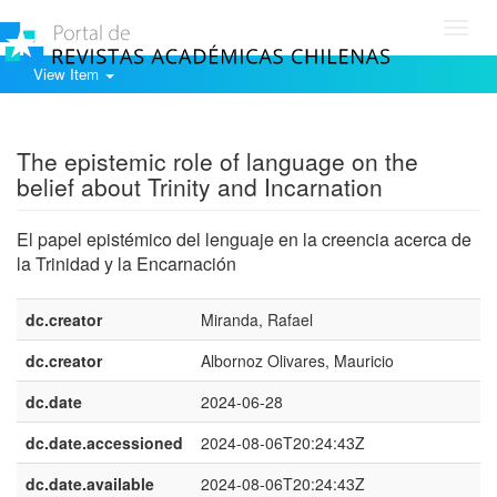
Toggl
navig
View Item
Show simple item record
The epistemic role of language on the
belief about Trinity and Incarnation
El papel epistémico del lenguaje en la creencia acerca de
la Trinidad y la Encarnación
dc.creator
Miranda, Rafael
dc.creator
Albornoz Olivares, Mauricio
dc.date
2024-06-28
dc.date.accessioned
2024-08-06T20:24:43Z
dc.date.available
2024-08-06T20:24:43Z