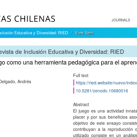
JOURNALS
nclusión Educativa y Diversidad: RIED
View Item
vista de Inclusión Educativa y Diversidad: RIED
ego como una herramienta pedagógica para el aprend
Full text
Delgado, Andrés
https://ried.website/nuevo/index
10.5281/zenodo.10680016
Abstract
El juego es una actividad inna
placer y por sus beneficios asoc
objetivo de este ensayo consist
contribuyan a la reproducción 
utilizado consiste en un análisi