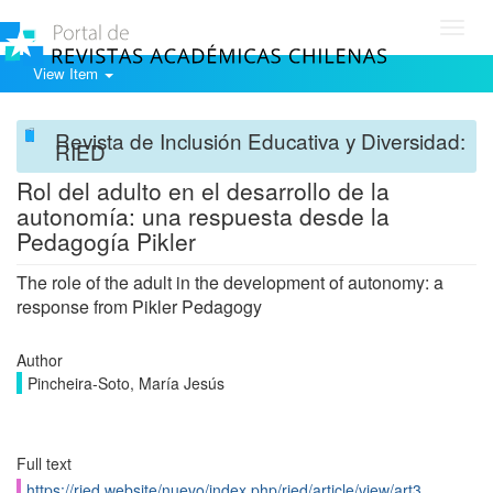
Toggl
navig
View Item
Revista de Inclusión Educativa y Diversidad:
RIED
Rol del adulto en el desarrollo de la
autonomía: una respuesta desde la
Pedagogía Pikler
The role of the adult in the development of autonomy: a
response from Pikler Pedagogy
Author
Pincheira-Soto, María Jesús
Full text
https://ried.website/nuevo/index.php/ried/article/view/art3