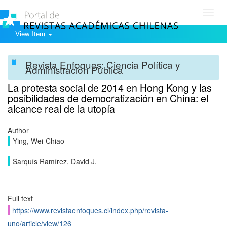
Toggl
navig
View Item
Revista Enfoques: Ciencia Política y
Administración Pública
La protesta social de 2014 en Hong Kong y las
posibilidades de democratización en China: el
alcance real de la utopía
Author
Ying, Wei-Chiao
Sarquís Ramírez, David J.
Full text
https://www.revistaenfoques.cl/index.php/revista-
uno/article/view/126