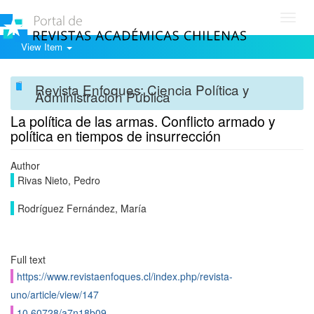
Toggl
navig
View Item
Revista Enfoques: Ciencia Política y
Administración Pública
La política de las armas. Conflicto armado y
política en tiempos de insurrección
Author
Rivas Nieto, Pedro
Rodríguez Fernández, María
Full text
https://www.revistaenfoques.cl/index.php/revista-
uno/article/view/147
10.60728/a7n18b09