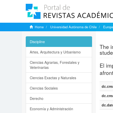
Home
Universidad Autónoma de Chile
Europe
Show si
Discipline
The i
stude
Artes, Arquitectura y Urbanismo
Ciencias Agrarias, Forestales y
El im
Veterinarias
afron
Ciencias Exactas y Naturales
dc.cre
Ciencias Sociales
dc.cre
Derecho
dc.dat
Economía y Administración