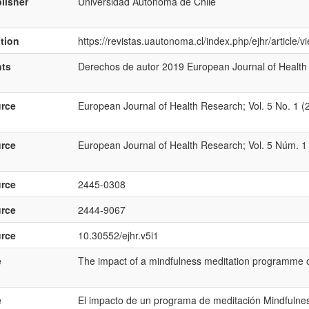
lisher
Universidad Autónoma de Chile
ation
https://revistas.uautonoma.cl/index.php/ejhr/article/
hts
Derechos de autor 2019 European Journal of Health
rce
European Journal of Health Research; Vol. 5 No. 1 (
rce
European Journal of Health Research; Vol. 5 Núm. 1 
rce
2445-0308
rce
2444-9067
rce
10.30552/ejhr.v5i1
e
The impact of a mindfulness meditation programme on
e
El impacto de un programa de meditación Mindfulness