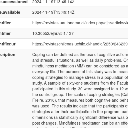
e.accessioned
2024-11-19T13:49:14Z
e.available
2024-11-19T13:49:14Z
tifier
https://revistas.uautonoma.cl/index.php/ejhr/article/
tifier
10.30552/ejhr.v5i1.137
tifier.uri
https://revistaschilenas.uchile.cl/handle/2250/246239
cription
Coping can be defined as the use of cognitive actions 
and stressful situations, as well as daily problems. 
mindfulness meditation (MM) can be considered as a 
everyday life. The purpose of this study was to mea
coping strategies to manage stress in a population o
study. A sample of sixty-one students from the Facul
participated in this study. 30 were assigned to a 1
the control group. The scale of coping strategies (C
Freire, 2010), that measures both cognitive and beha
was used. The results indicate that the participants 
strategies after their participation in the program, pa
dimensions (a statistically significant difference was
post changes. Mindfulness meditation can be an effec