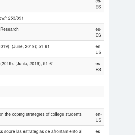
es-
ES
view/1253/891
 Research
es-
ES
2019): (June, 2019); 51-61
en-
US
(2019): (Junio, 2019); 51-61
es-
ES
 the coping strategies of college students
en-
US
 sobre las estrategias de afrontamiento al
es-