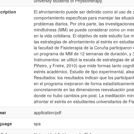
university students of Physiotherapy.
cription
El afrontamiento puede ser definido como el uso de 
comportamiento específicas para manejar las situacio
problemas diarios. Por otra parte, las investigacion
mindfulness (MM) se puede considerar como un medi
en la vida cotidiana. El objetivo de este estudio fu
las estrategias de afrontamiento al estrés en estudia
la facultad de Fisioterapia de la Coruña participaron
un programa de MM de 12 semanas de duración, y 31
Instrumentos: se utilizó la escala de estrategias de
Piñeiro, y Freire, 2010) que mide formas tanto cogn
estrés académico. Estudio de tipo experimental, alea
Resultados: los resultados indican que los participan
en el programa mejoraron de forma estadísticamente s
concretamente en las dimensiones reevaluación positiv
donde no hubo cambios pre-post. La meditación min
afrontar el estrés en estudiantes universitarios de Fis
mat
application/pdf
nguage
spa