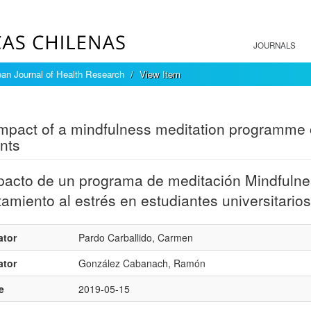
JOURNALS
an Journal of Health Research
View Item
mple item record
mpact of a mindfulness meditation programme o
nts
pacto de un programa de meditación Mindfulnes
tamiento al estrés en estudiantes universitarios
ator
Pardo Carballido, Carmen
ator
González Cabanach, Ramón
e
2019-05-15