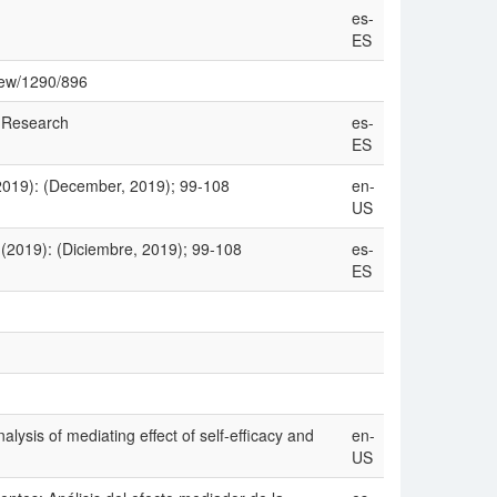
es-
ES
view/1290/896
 Research
es-
ES
(2019): (December, 2019); 99-108
en-
US
 (2019): (Diciembre, 2019); 99-108
es-
ES
alysis of mediating effect of self-efficacy and
en-
US