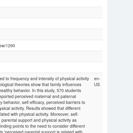
view/1290
d to frequency and intensity of physical activity
en-
ological theories show that family influences
US
 healthy behavior. In this study, 570 students
eported perceived maternal and paternal
 behavior, self-efficacy, perceived barriers to
ical activity. Results showed that different
ated with physical activity. Moreover, self-
parental support and physical activity as
finding points to the need to consider different
 ‘perceived parental support is related with