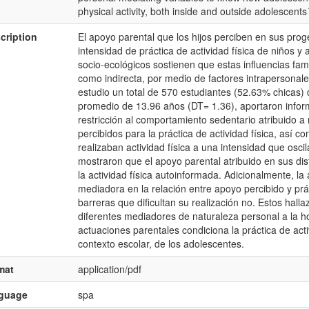
physical activity, both inside and outside adolescents
cription
El apoyo parental que los hijos perciben en sus prog
intensidad de práctica de actividad física de niños 
socio-ecológicos sostienen que estas influencias fami
como indirecta, por medio de factores intrapersonal
estudio un total de 570 estudiantes (52.63% chicas)
promedio de 13.96 años (DT= 1.36), aportaron infor
restricción al comportamiento sedentario atribuido a
percibidos para la práctica de actividad física, así 
realizaban actividad física a una intensidad que osc
mostraron que el apoyo parental atribuido en sus dis
la actividad física autoinformada. Adicionalmente, la
mediadora en la relación entre apoyo percibido y prác
barreras que dificultan su realización no. Estos hal
diferentes mediadores de naturaleza personal a la h
actuaciones parentales condiciona la práctica de acti
contexto escolar, de los adolescentes.
mat
application/pdf
nguage
spa