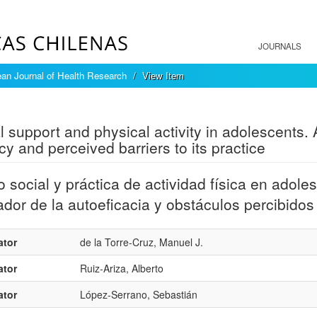
JOURNALS
an Journal of Health Research
View Item
mple item record
l support and physical activity in adolescents. A
acy and perceived barriers to its practice
 social y práctica de actividad física en adoles
dor de la autoeficacia y obstáculos percibidos
ator
de la Torre-Cruz, Manuel J.
ator
Ruiz-Ariza, Alberto
ator
López-Serrano, Sebastián