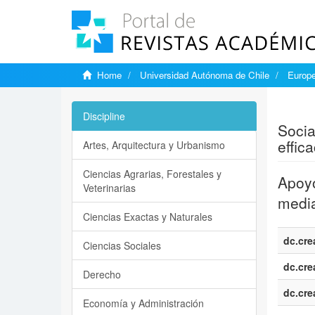
Home
Universidad Autónoma de Chile
Europe
Show si
Discipline
Socia
effic
Artes, Arquitectura y Urbanismo
Ciencias Agrarias, Forestales y
Apoyo
Veterinarias
media
Ciencias Exactas y Naturales
dc.cre
Ciencias Sociales
dc.cre
Derecho
dc.cre
Economía y Administración