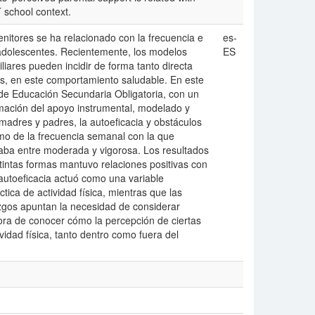
´ school context.
enitores se ha relacionado con la frecuencia e
es-
y adolescentes. Recientemente, los modelos
ES
liares pueden incidir de forma tanto directa
es, en este comportamiento saludable. En este
 de Educación Secundaria Obligatoria, con un
mación del apoyo instrumental, modelado y
 madres y padres, la autoeficacia y obstáculos
como de la frecuencia semanal con la que
ilaba entre moderada y vigorosa. Los resultados
tintas formas mantuvo relaciones positivas con
 autoeficacia actuó como una variable
tica de actividad física, mientras que las
lazgos apuntan la necesidad de considerar
ora de conocer cómo la percepción de ciertas
vidad física, tanto dentro como fuera del