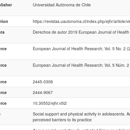
lisher
Universidad Autónoma de Chile
ation
https://revistas.uautonoma.cl/index.php/ejhr/article/
hts
Derechos de autor 2019 European Journal of Health
rce
European Journal of Health Research; Vol. 5 No. 2 
rce
European Journal of Health Research; Vol. 5 Núm. 2
rce
2445-0308
rce
2444-9067
rce
10.30552/ejhr.v5i2
e
Social support and physical activity in adolescents. An
perceived barriers to its practice