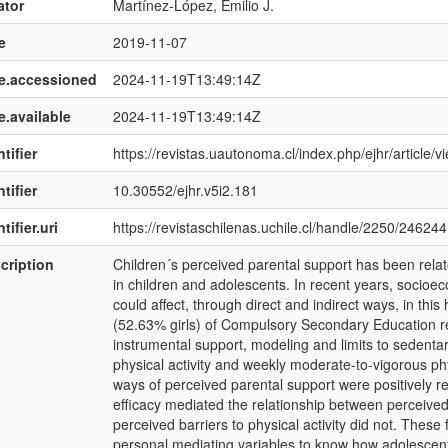
ator
Martínez-López, Emilio J.
e
2019-11-07
e.accessioned
2024-11-19T13:49:14Z
e.available
2024-11-19T13:49:14Z
tifier
https://revistas.uautonoma.cl/index.php/ejhr/article/
tifier
10.30552/ejhr.v5i2.181
tifier.uri
https://revistaschilenas.uchile.cl/handle/2250/246244
cription
Children´s perceived parental support has been relate
in children and adolescents. In recent years, socioec
could affect, through direct and indirect ways, in this
(52.63% girls) of Compulsory Secondary Education r
instrumental support, modeling and limits to sedentary
physical activity and weekly moderate-to-vigorous phys
ways of perceived parental support were positively rel
efficacy mediated the relationship between perceived 
perceived barriers to physical activity did not. These 
personal mediating variables to know how adolescents