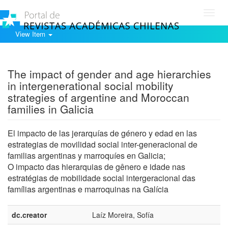
Toggl
navig
View Item
Show simple item record
The impact of gender and age hierarchies
in intergenerational social mobility
strategies of argentine and Moroccan
families in Galicia
El impacto de las jerarquías de género y edad en las
estrategias de movilidad social inter-generacional de
familias argentinas y marroquíes en Galicia;
O impacto das hierarquias de gênero e idade nas
estratégias de mobilidade social intergeracional das
famílias argentinas e marroquinas na Galícia
dc.creator
Laíz Moreira, Sofía