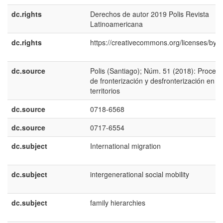
dc.rights
Derechos de autor 2019 Polis Revista
Latinoamericana
dc.rights
https://creativecommons.org/licenses/by/4
dc.source
Polis (Santiago); Núm. 51 (2018): Proces
de fronterización y desfronterización en
territorios
dc.source
0718-6568
dc.source
0717-6554
dc.subject
International migration
dc.subject
intergenerational social mobility
dc.subject
family hierarchies