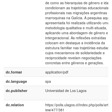
de como as hierarquias de gênero e idad
condicionam as trajetórias educacionais e
profissionais nas migrações argentinas e
marroquinas na Galícia. A pesquisa aqui
apresentada foi realizada utilizando uma
metodologia qualitativa e multi-situada,
aplicando uma abordagem de gênero e
intergeracional. As reflexões extraídas
colocam em destaque a incidência da
estrutura familiar nas trajetórias estudada
cujos mecanismos de solidariedade e
reciprocidade revelam negociações
concretas entre gêneros e gerações.
dc.format
application/pdf
dc.language
spa
dc.publisher
Universidad de Los Lagos
dc.relation
https://polis.ulagos.cl/index.php/polis/articl
iew/477/381