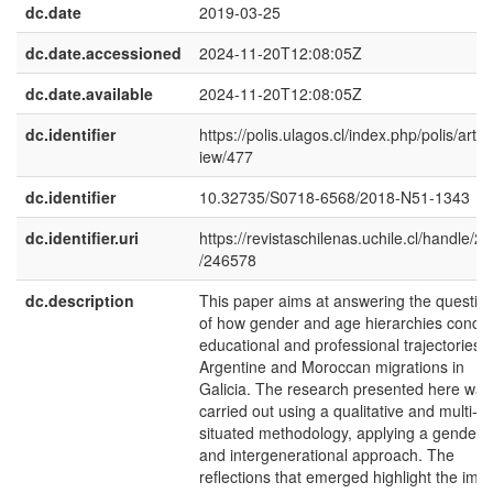
dc.date
2019-03-25
dc.date.accessioned
2024-11-20T12:08:05Z
dc.date.available
2024-11-20T12:08:05Z
dc.identifier
https://polis.ulagos.cl/index.php/polis/articl
iew/477
dc.identifier
10.32735/S0718-6568/2018-N51-1343
dc.identifier.uri
https://revistaschilenas.uchile.cl/handle/2
/246578
dc.description
This paper aims at answering the questio
of how gender and age hierarchies condit
educational and professional trajectories i
Argentine and Moroccan migrations in
Galicia. The research presented here was
carried out using a qualitative and multi-
situated methodology, applying a gender
and intergenerational approach. The
reflections that emerged highlight the imp