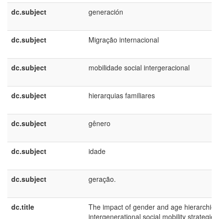
dc.subject
generación
dc.subject
Migração internacional
dc.subject
mobilidade social intergeracional
dc.subject
hierarquias familiares
dc.subject
gênero
dc.subject
idade
dc.subject
geração.
dc.title
The impact of gender and age hierarchies
intergenerational social mobility strategies